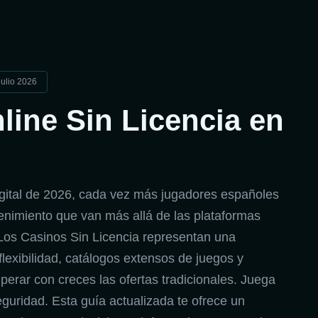
julio 2026
line Sin Licencia en
gital de 2026, cada vez más jugadores españoles
enimiento que van más allá de las plataformas
Los Casinos Sin Licencia representan una
 flexibilidad, catálogos extensos de juegos y
rar con creces las ofertas tradicionales. Juega
guridad. Esta guía actualizada te ofrece un