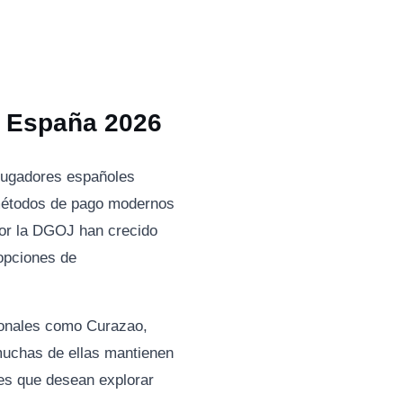
n España 2026
 jugadores españoles
métodos de pago modernos
por la DGOJ han crecido
 opciones de
ionales como Curazao,
 muchas de ellas mantienen
es que desean explorar