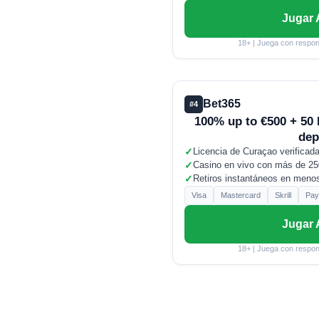
Jugar
18+ | Juega con respon
Bet365
#4
100% up to €500 + 50 
dep
✓
Licencia de Curaçao verificada
✓
Casino en vivo con más de 2
✓
Retiros instantáneos en meno
Visa
Mastercard
Skrill
Pay
Jugar
18+ | Juega con respon