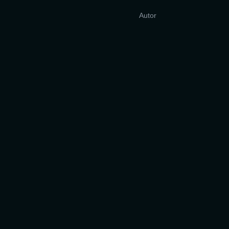
Autor