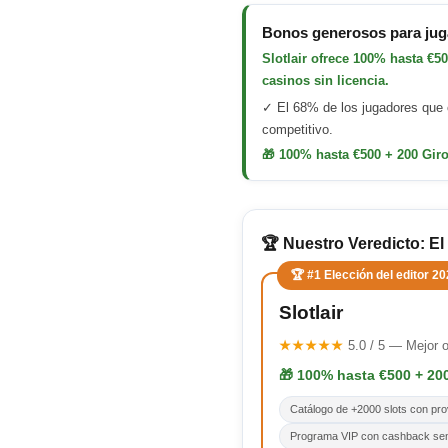
Bonos generosos para jug
Slotlair ofrece 100% hasta €5
casinos sin licencia.
✓ El 68% de los jugadores que 
competitivo.
🎁 100% hasta €500 + 200 Giro
🏆 Nuestro Veredicto: El 
🏆 #1 Elección del editor 2
Slotlair
★★★★★
5.0 / 5 — Mejor 
🎁 100% hasta €500 + 200
Catálogo de +2000 slots con pr
Programa VIP con cashback se